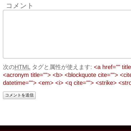
コメント
次の
HTML
タグと属性が使えます:
<a href="" titl
<acronym title=""> <b> <blockquote cite=""> <ci
datetime=""> <em> <i> <q cite=""> <strike> <str