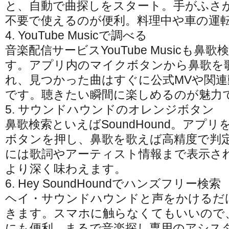
と、自動で曲探しをスタート。手がふさ
不要で使えるのが便利。料理中や車の運
4. YouTube Musicで調べる
音楽配信サービスYouTube Musicも鼻
す。アプリ内のマイクボタンから鼻歌を
れ、見つかった曲はすぐに公式MVや関
です。聴きたい瞬間に楽しめるのが魅力
5. サウンドハウンドのオレンジボタン
鼻歌検索といえばSoundHound。アプ
ボタンを押し、鼻歌を歌えば高精度で判
には歌詞やアーティスト情報まで表示さ
より深く味わえます。
6. Hey SoundHoundでハンズフリー検索
ヘイ・サウンドハウンドと声をかけるだ
きます。スマホに触らなくてもいいので
にも便利。まるで音楽探し専用のアシス