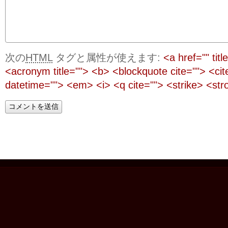
次の
HTML
タグと属性が使えます:
<a href="" titl
<acronym title=""> <b> <blockquote cite=""> <ci
datetime=""> <em> <i> <q cite=""> <strike> <str